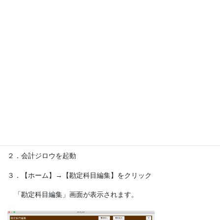
勘定科目に「期末商品棚卸高」を指定した金額が「期末商品（製
品）棚卸高」に計上されない不具合について
出荷時登録の科目設定に誤りがありました。
【ホーム】→【決算書集計欄】→「PL05」に登録されるべき勘定
科目「期末商品棚卸高」が誤って「PL03」に登録されていまし
た。お手数ですが、次の手順を参考にしながら勘定科目の設定を
変更してください。
１．会計ジロウを終了して、フォルダ全体を圧縮
これでバックアップファイルを作成できました。
２．会計ジロウを起動
３．【ホーム】→【勘定科目編集】をクリック
「勘定科目編集」画面が表示されます。