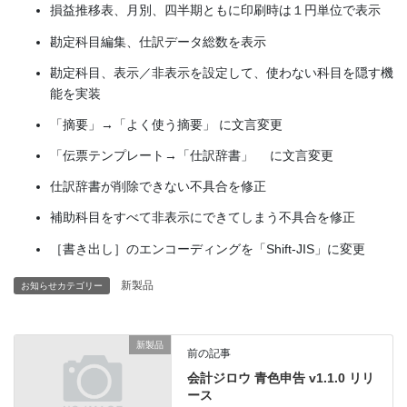
損益推移表、月別、四半期ともに印刷時は１円単位で表示
勘定科目編集、仕訳データ総数を表示
勘定科目、表示／非表示を設定して、使わない科目を隠す機
能を実装
「摘要」→「よく使う摘要」 に文言変更
「伝票テンプレート→「仕訳辞書」 に文言変更
仕訳辞書が削除できない不具合を修正
補助科目をすべて非表示にできてしまう不具合を修正
［書き出し］のエンコーディングを「Shift-JIS」に変更
新製品
お知らせカテゴリー
新製品
前の記事
会計ジロウ 青色申告 v1.1.0 リリ
ース