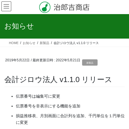
コ
ナ
ン
ビ
テ
ゲ
ン
ー
お知らせ
ツ
シ
へ
ョ
ス
ン
HOME
お知らせ
新製品
会計ジロウ法人 v1.1.0 リリース
キ
に
ッ
移
プ
動
2019年5月22日
/ 最終更新日時 :
2022年5月21日
新製品
会計ジロウ法人 v1.1.0 リリース
伝票番号は編集可に変更
伝票番号を非表示にする機能を追加
損益推移表、月別画面に合計列を追加、千円単位を１円単位
に変更