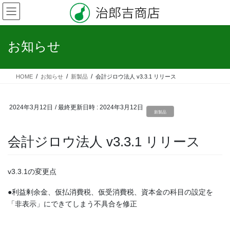
コ
ナ
ン
ビ
テ
ゲ
ン
ー
お知らせ
ツ
シ
へ
ョ
ス
ン
HOME
お知らせ
新製品
会計ジロウ法人 v3.3.1 リリース
キ
に
ッ
移
プ
動
2024年3月12日
/ 最終更新日時 :
2024年3月12日
新製品
会計ジロウ法人 v3.3.1 リリース
v3.3.1の変更点
●利益剰余金、仮払消費税、仮受消費税、資本金の科目の設定を
「非表示」にできてしまう不具合を修正