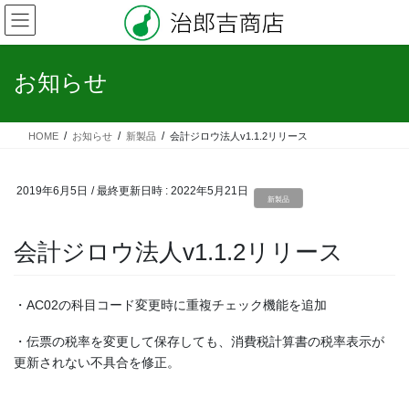
コ
ナ
ン
ビ
テ
ゲ
ン
ー
お知らせ
ツ
シ
へ
ョ
ス
ン
HOME
お知らせ
新製品
会計ジロウ法人v1.1.2リリース
キ
に
ッ
移
プ
動
2019年6月5日
/ 最終更新日時 :
2022年5月21日
新製品
会計ジロウ法人v1.1.2リリース
・AC02の科目コード変更時に重複チェック機能を追加
・伝票の税率を変更して保存しても、消費税計算書の税率表示が
更新されない不具合を修正。