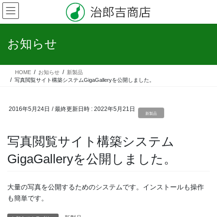
コ
ナ
ン
ビ
テ
ゲ
ン
ー
お知らせ
ツ
シ
へ
ョ
ス
ン
HOME
お知らせ
新製品
キ
に
写真閲覧サイト構築システムGigaGalleryを公開しました。
ッ
移
プ
動
2016年5月24日
/ 最終更新日時 :
2022年5月21日
新製品
写真閲覧サイト構築システム
GigaGalleryを公開しました。
大量の写真を公開するためのシステムです。インストールも操作
も簡単です。