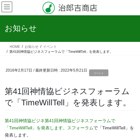
コ
ナ
ン
ビ
テ
ゲ
ン
ー
お知らせ
ツ
シ
へ
ョ
ス
ン
HOME
お知らせ
イベント
キ
に
第41回神情協ビジネスフォーラムで「TimeWillTell」を発表します。
ッ
移
プ
動
2016年2月17日
/ 最終更新日時 :
2022年5月21日
イベント
第41回神情協ビジネスフォーラム
で「TimeWillTell」を発表します。
第41回神情協ビジネ第41回神情協ビジネスフォーラムで
「TimeWillTell」を発表します。スフォーラム
で「TimeWillTell」を
発表します。