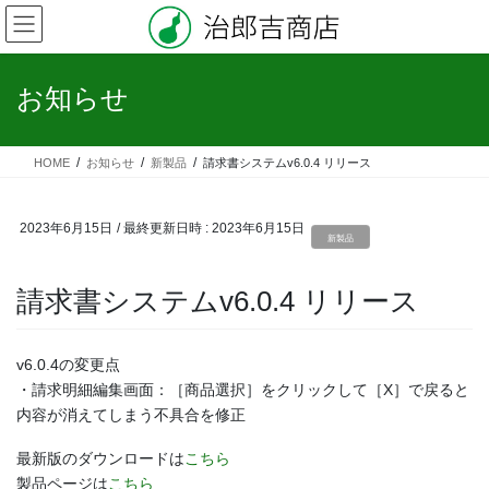
コ
ナ
ン
ビ
テ
ゲ
ン
ー
お知らせ
ツ
シ
へ
ョ
ス
ン
HOME
お知らせ
新製品
請求書システムv6.0.4 リリース
キ
に
ッ
移
プ
動
2023年6月15日
/ 最終更新日時 :
2023年6月15日
新製品
請求書システムv6.0.4 リリース
v6.0.4の変更点
・請求明細編集画面：［商品選択］をクリックして［X］で戻ると
内容が消えてしまう不具合を修正
最新版のダウンロードは
こちら
製品ページは
こちら