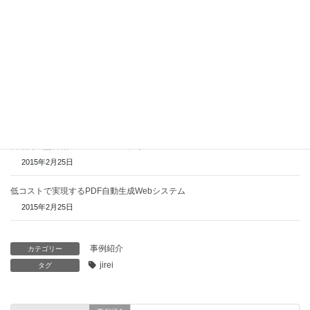
2020年12月28日
標準図形をVectorscriptコマンドで描画するシステムをバージョンアップ、モ
ダンダイアログに対応。
2020年12月27日
iOSアプリのバックエンドに4D Serverを使う
2016年4月5日
書籍内蔵型書籍ビューアiPadアプリ
2015年2月25日
低コストで実現するPDF自動生成Webシステム
2015年2月25日
事例紹介
カテゴリー
jirei
タグ