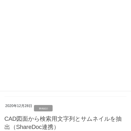
収納スペース設計アプリ
収納スペース設計アプリ 事例のご紹介 (2020年) 案件 rovicLite
動作環境 Windows 10 https://www.royal-co.net/sssystem/ 住宅専
用の収納スペース「SSシステム（ […]
2020年12月28日
Vectorworks
Vectorworksシンボル登録用プログラム
「Symboler」
Vectorworksシンボル登録用プログラム「Symboler」 事例のご紹
介 (2020年) 案件 Symboler 動作環境 Windows 10、macOS
Mojave 同じパターン、サイズ違いなどの組み合わせ […]
2020年12月28日
事例紹介
CAD図面から検索用文字列とサムネイルを抽
出（ShareDoc連携）