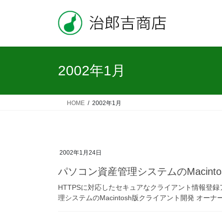
コ
ナ
ン
ビ
テ
ゲ
ン
ー
ツ
シ
へ
ョ
2002年1月
ス
ン
キ
に
ッ
移
HOME
2002年1月
プ
動
2002年1月24日
パソコン資産管理システムのMacint
HTTPSに対応したセキュアなクライアント情報登録ア
理システムのMacintosh版クライアント開発 オーナ